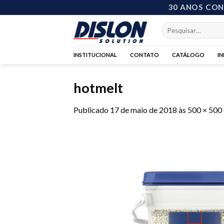
Skip
30 ANOS CO
to
Pesquisar
content
por:
INSTITUCIONAL
CONTATO
CATÁLOGO
I
hotmelt
Publicado
17 de maio de 2018
às
500 × 500