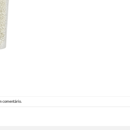
m comentário
.