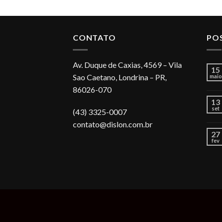
CONTATO
PO
Av. Duque de Caxias, 4569 – Vila
15
Sao Caetano, Londrina – PR,
maio
86026-070
13
set
(43) 3325-0007
contato@dislon.com.br
27
fev