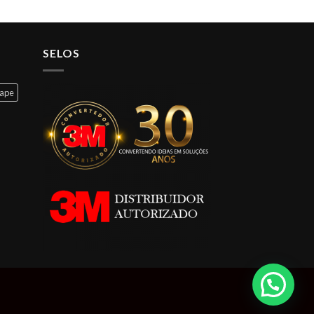
SELOS
cape