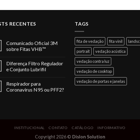
STS RECENTES
TAGS
fita de vedação
fita vinil
lands
Comunicado Oficial 3M
sobre Fitas VHB™
portrait
vedação acústica
vedação contra luz
Diferença Filtro Regulador
e Conjunto Lubrifil
vedação de cooktop
vedação de portas e janelas
Respirador para
Coronavirus N95 ou PFF2?
INSTITUCIONAL
CONTATO
CATÁLOGO
INFORMATIVO
Copyright 2026 ©
Dislon Solution