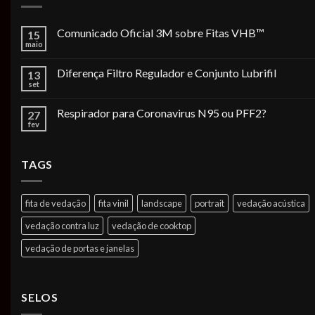
Comunicado Oficial 3M sobre Fitas VHB™
15
maio
Diferença Filtro Regulador e Conjunto Lubrifil
13
set
Respirador para Coronavirus N95 ou PFF2?
27
fev
TAGS
fita de vedação
fita vinil
landscape
portrait
vedação acústica
vedação contra luz
vedação de cooktop
vedação de portas e janelas
SELOS