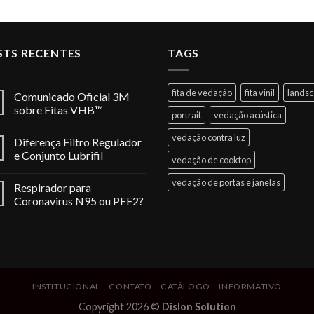
STS RECENTES
TAGS
fita de vedação
fita vinil
lands
Comunicado Oficial 3M
sobre Fitas VHB™
portrait
vedação acústica
vedação contra luz
Diferença Filtro Regulador
e Conjunto Lubrifil
vedação de cooktop
vedação de portas e janelas
Respirador para
Coronavirus N95 ou PFF2?
INSTITUCIONAL
CONTATO
CATÁLOGO
INFORMATIVO
Copyright 2026 ©
Dislon Solution