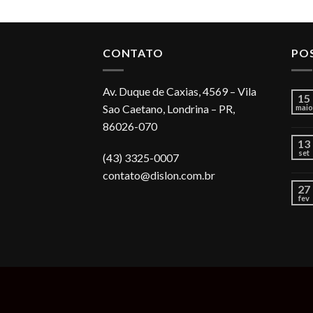
CONTATO
PO
Av. Duque de Caxias, 4569 – Vila
15
Sao Caetano, Londrina – PR,
maio
86026-070
13
set
(43) 3325-0007
contato@dislon.com.br
27
fev