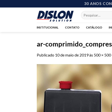
Skip
30 ANOS CO
to
Pesquisar
content
por:
INSTITUCIONAL
CONTATO
CATÁLOGO
I
ar-comprimido_compres
Publicado
10 de maio de 2019
às
500 × 500