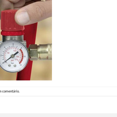
m comentário
.