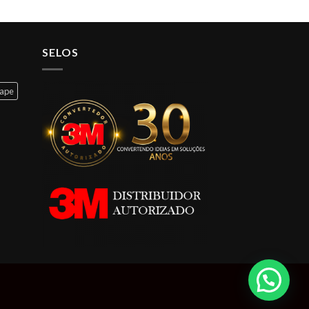
SELOS
cape