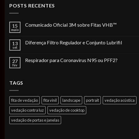
POSTS RECENTES
Comunicado Oficial 3M sobre Fitas VHB™
15
maio
Diferença Filtro Regulador e Conjunto Lubrifil
13
set
Respirador para Coronavirus N95 ou PFF2?
27
fev
TAGS
fita de vedação
fita vinil
landscape
portrait
vedação acústica
vedação contra luz
vedação de cooktop
vedação de portas e janelas