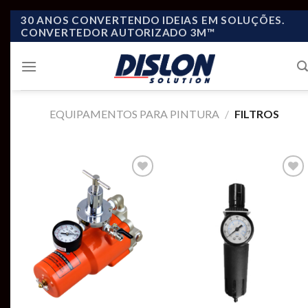
Skip
30 ANOS CONVERTENDO IDEIAS EM SOLUÇÕES.
CONVERTEDOR AUTORIZADO 3M™
to
content
EQUIPAMENTOS PARA PINTURA
/
FILTROS
Add to
Add to
wishlist
wishlist