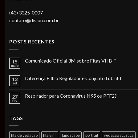
(43) 3325-0007
contato@dislon.com.br
POSTS RECENTES
Comunicado Oficial 3M sobre Fitas VHB™
15
maio
Diferença Filtro Regulador e Conjunto Lubrifil
13
set
Respirador para Coronavirus N95 ou PFF2?
27
fev
TAGS
fita de vedação
fita vinil
landscape
portrait
vedação acústica