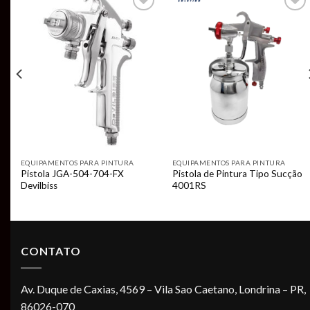
Add to
Add to
t
wishlist
wishlist
EQUIPAMENTOS PARA PINTURA
EQUIPAMENTOS PARA PINTURA
Pistola JGA-504-704-FX
Pistola de Pintura Tipo Sucção
Devilbiss
4001RS
CONTATO
Av. Duque de Caxias, 4569 – Vila Sao Caetano, Londrina – PR,
86026-070