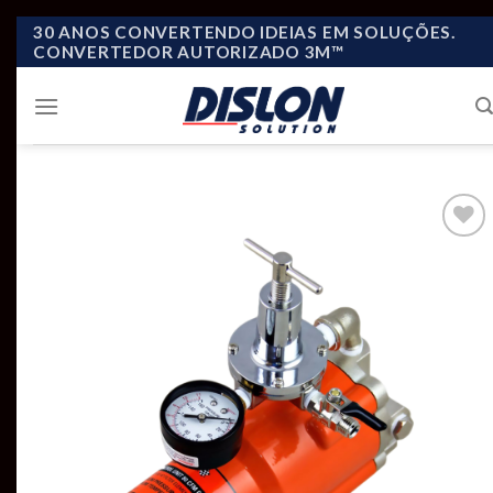
Skip
30 ANOS CONVERTENDO IDEIAS EM SOLUÇÕES.
CONVERTEDOR AUTORIZADO 3M™
to
content
Add to
wishlist