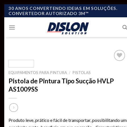
Skip
30 ANOS CONVERTENDO IDEIAS EM SOLUÇÕES.
CONVERTEDOR AUTORIZADO 3M™
to
content
EQUIPAMENTOS PARA PINTURA
/
PISTOLAS
Add to
Pistola de Pintura Tipo Sucção HVLP
wishlist
AS1009SS
Produto leve, prático e fácil de transportar, possibilitando um