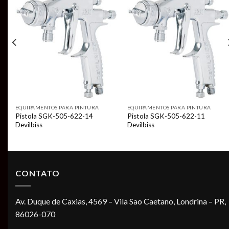
Add to
Add to
t
wishlist
wishlist
EQUIPAMENTOS PARA PINTURA
EQUIPAMENTOS PARA PINTURA
Pistola SGK-505-622-14
Pistola SGK-505-622-11
Devilbiss
Devilbiss
CONTATO
Av. Duque de Caxias, 4569 – Vila Sao Caetano, Londrina – PR,
86026-070