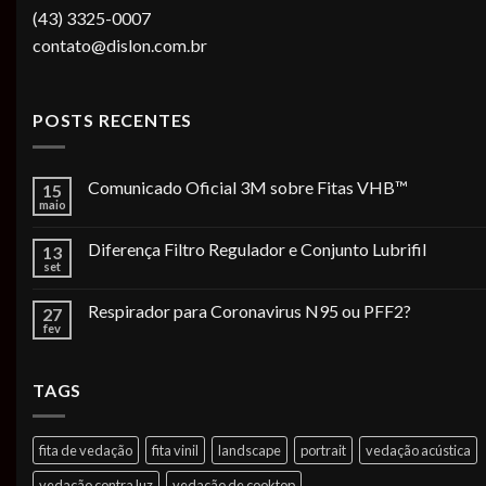
(43) 3325-0007
contato@dislon.com.br
POSTS RECENTES
Comunicado Oficial 3M sobre Fitas VHB™
15
maio
Diferença Filtro Regulador e Conjunto Lubrifil
13
set
Respirador para Coronavirus N95 ou PFF2?
27
fev
TAGS
fita de vedação
fita vinil
landscape
portrait
vedação acústica
vedação contra luz
vedação de cooktop