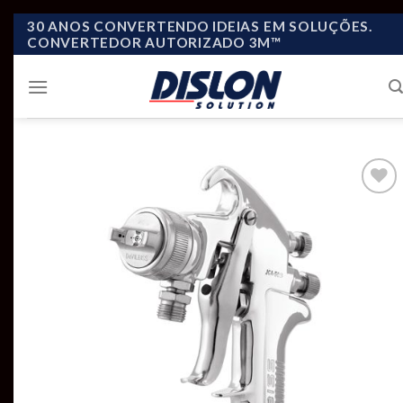
Skip
30 ANOS CONVERTENDO IDEIAS EM SOLUÇÕES.
CONVERTEDOR AUTORIZADO 3M™
to
content
Add to
wishlist