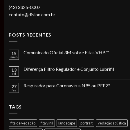
(43) 3325-0007
contato@dislon.com.br
POSTS RECENTES
Comunicado Oficial 3M sobre Fitas VHB™
15
maio
Diferença Filtro Regulador e Conjunto Lubrifil
13
set
Respirador para Coronavirus N95 ou PFF2?
27
fev
TAGS
fita de vedação
fita vinil
landscape
portrait
vedação acústica