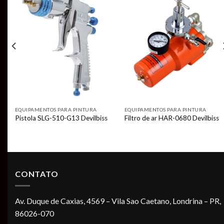
Add to
Add to
t
wishlist
wishlist
EQUIPAMENTOS PARA PINTURA
EQUIPAMENTOS PARA PINTURA
Pistola SLG-510-G13 Devilbiss
Filtro de ar HAR-0680 Devilbiss
CONTATO
Av. Duque de Caxias, 4569 – Vila Sao Caetano, Londrina – PR,
86026-070