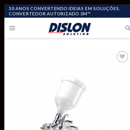
Skip
30 ANOS CONVERTENDO IDEIAS EM SOLUÇÕES.
CONVERTEDOR AUTORIZADO 3M™
to
content
Add to
wishlist