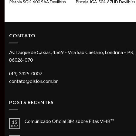
Pistola SGK-600 SAA Devilbiss
Pistola JGA-504-67HD Devilbiss
CONTATO
Av. Duque de Caxias, 4569 – Vila Sao Caetano, Londrina – PR,
86026-070
(43) 3325-0007
contato@dislon.com.br
POSTS RECENTES
Comunicado Oficial 3M sobre Fitas VHB™
15
maio