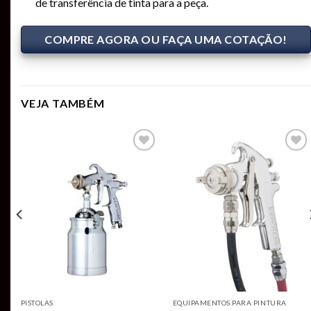
de transferência de tinta para a peça.
COMPRE AGORA OU FAÇA UMA COTAÇÃO!
VEJA TAMBÉM
Add to
Add to
t
wishlist
wishlist
PISTOLAS
EQUIPAMENTOS PARA PINTURA