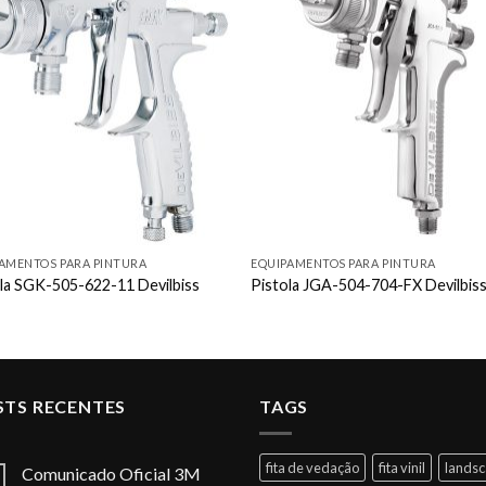
Add to
Add
wishlist
wishl
AMENTOS PARA PINTURA
EQUIPAMENTOS PARA PINTURA
la SGK-505-622-11 Devilbiss
Pistola JGA-504-704-FX Devilbis
STS RECENTES
TAGS
fita de vedação
fita vinil
lands
Comunicado Oficial 3M