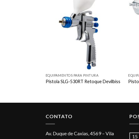
Add to
Add to
wishlist
wishlist
EQUIPAMENTOS PARA PINTURA
EQUIP
 FLG-515-S18 Sucção
Pistola SLG-530RT Retoque Devilbiss
Pisto
CONTATO
PO
Av. Duque de Caxias, 4569 – Vila
15