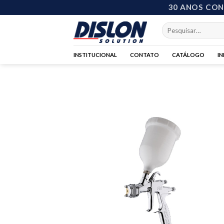
Skip
30 ANOS CO
to
Pesquisar
content
por:
INSTITUCIONAL
CONTATO
CATÁLOGO
I
Add 
wishl