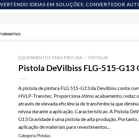
NVERTENDO IDEIAS EM SOLUÇÕES. CONVERTEDOR AUT
NFORMATIVO
EQUIPAMENTOS PARA PINTURA
/
PISTOLAS
Pistola DeVilbiss FLG-515-G13
to
A pistola de pintura FLG 515-G13 da Devilbiss conta co
ist
HVLP-Transtec. Proporciona ótimo acabamento, reduz o
através de elevada eficiência de transferência que diminu
névoa durante a aplicação. Características: A Pistola De
G13 Gravidade é uma pistola de alta produção. Portanto, 
aplicação de materiais para revestimentos
...
Categoria:
Pistolas