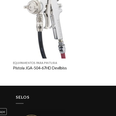
 to
Add to
ist
wishlist
EQUIPAMENTOS PARA PINTURA
s
Pistola JGA-504-67HD Devilbiss
SELOS
cape