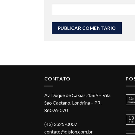
CONTATO
PO
Av. Duque de Caxias, 4569 – Vila
15
Sao Caetano, Londrina – PR,
maio
86026-070
13
set
(43) 3325-0007
contato@dislon.com.br