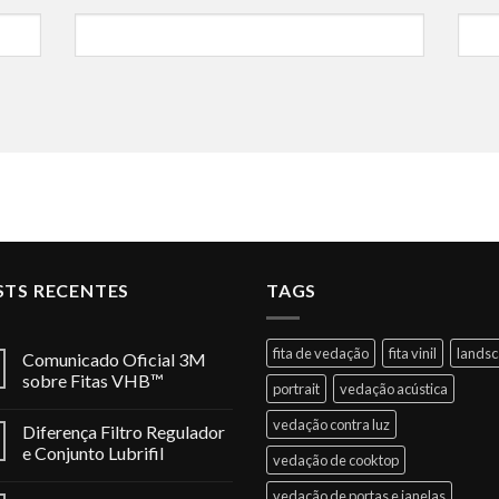
STS RECENTES
TAGS
fita de vedação
fita vinil
lands
Comunicado Oficial 3M
sobre Fitas VHB™
portrait
vedação acústica
vedação contra luz
Diferença Filtro Regulador
e Conjunto Lubrifil
vedação de cooktop
vedação de portas e janelas