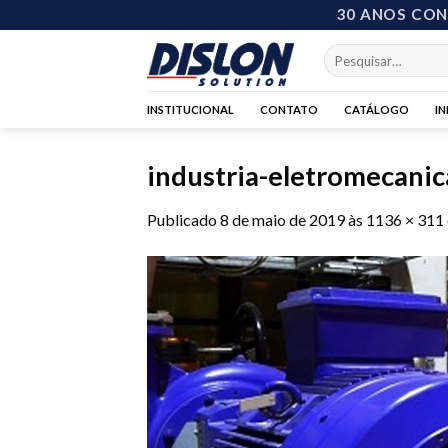
Skip
30 ANOS CO
to
Pesquisar
content
por:
INSTITUCIONAL
CONTATO
CATÁLOGO
I
industria-eletromecani
Publicado
8 de maio de 2019
às
1136 × 311