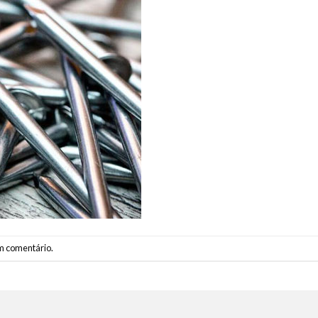
m comentário
.