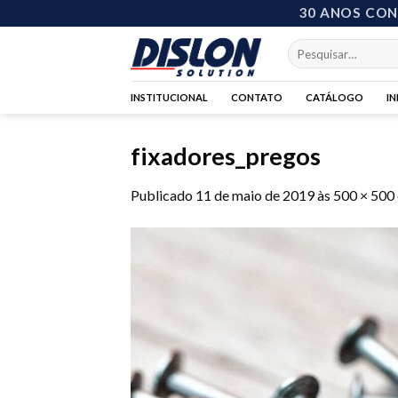
Skip
30 ANOS CO
to
Pesquisar
content
por:
INSTITUCIONAL
CONTATO
CATÁLOGO
I
fixadores_pregos
Publicado
11 de maio de 2019
às
500 × 500