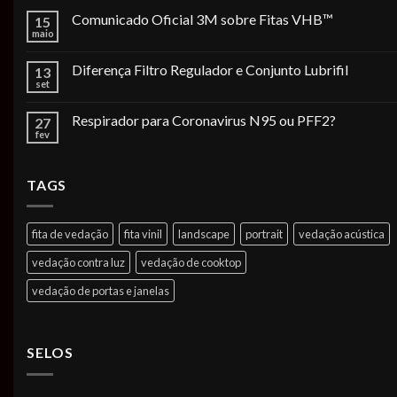
Comunicado Oficial 3M sobre Fitas VHB™
15
maio
Diferença Filtro Regulador e Conjunto Lubrifil
13
set
Respirador para Coronavirus N95 ou PFF2?
27
fev
TAGS
fita de vedação
fita vinil
landscape
portrait
vedação acústica
vedação contra luz
vedação de cooktop
vedação de portas e janelas
SELOS