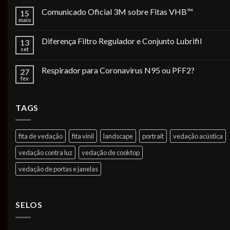
Comunicado Oficial 3M sobre Fitas VHB™
15
maio
Diferença Filtro Regulador e Conjunto Lubrifil
13
set
Respirador para Coronavirus N95 ou PFF2?
27
fev
TAGS
fita de vedação
fita vinil
landscape
portrait
vedação acústica
vedação contra luz
vedação de cooktop
vedação de portas e janelas
SELOS