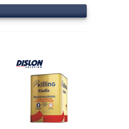
 to
Add to
ist
wishlist