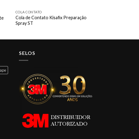
COLA CONTATO
Cola de Contato Kisafix Preparação
te
Spray ST
SELOS
cape