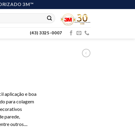
ORIZADO 3M™
(43) 3325-0007
cil aplicação e boa
cado para colagem
ecorativos
 de parede,
ntre outros.
...