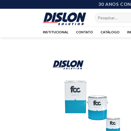
Skip
30 ANOS CO
to
Pesquisar
content
por:
INSTITUCIONAL
CONTATO
CATÁLOGO
I
Add 
wishl