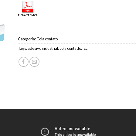
FICHA TECNICA
Categoria:
Cola contato
Tags:
adesivo industrial
,
cola contado
,
fcc