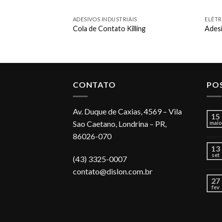
ADESIVOS INDUSTRIAIS
ELÉTR
to EC-1300L
Cola de Contato Killing
Adesi
CONTATO
PO
Av. Duque de Caxias, 4569 – Vila
15
Sao Caetano, Londrina – PR,
maio
86026-070
13
set
(43) 3325-0007
contato@dislon.com.br
27
fev