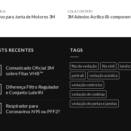
ICA
COLA CONTATO
vo para Junta de Motores 3M
3M Adesivo Acrílico Bi-componen
STS RECENTES
TAGS
fita de vedação
fita vinil
lands
Comunicado Oficial 3M
sobre Fitas VHB™
portrait
vedação acústica
vedação contra luz
Diferença Filtro Regulador
e Conjunto Lubrifil
vedação de cooktop
vedação de portas e janelas
Respirador para
Coronavirus N95 ou PFF2?