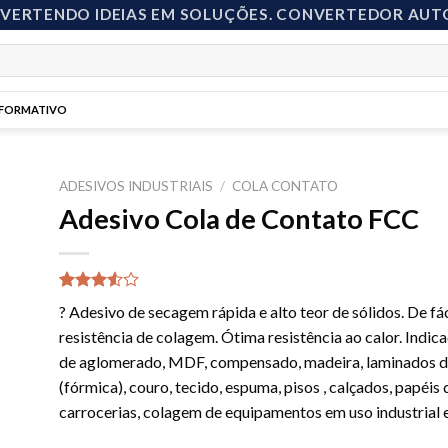
NVERTENDO IDEIAS EM SOLUÇÕES. CONVERTEDOR AUT
NFORMATIVO
ADESIVOS INDUSTRIAIS
/
COLA CONTATO
Adesivo Cola de Contato FCC
to
ist
Avaliado
2
? Adesivo de secagem rápida e alto teor de sólidos. De fá
como
3.50
resistência de colagem. Ótima resistência ao calor. Indi
de
5, com
de aglomerado, MDF, compensado, madeira, laminados d
baseado
em
(fórmica), couro, tecido, espuma, pisos , calçados, papéis
avaliações
carrocerias, colagem de equipamentos em uso industrial e
de
clientes