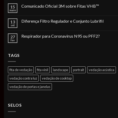
Comunicado Oficial 3M sobre Fitas VHB™
15
maio
Diferença Filtro Regulador e Conjunto Lubrifil
13
set
Respirador para Coronavirus N95 ou PFF2?
27
fev
TAGS
fita de vedação
fita vinil
landscape
portrait
vedação acústica
vedação contra luz
vedação de cooktop
vedação de portas e janelas
SELOS