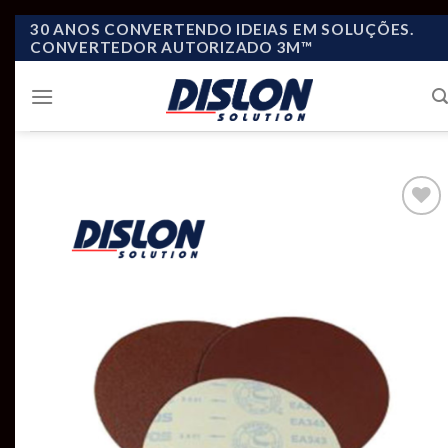
Skip
30 ANOS CONVERTENDO IDEIAS EM SOLUÇÕES.
CONVERTEDOR AUTORIZADO 3M™
to
content
Add to
wishlist