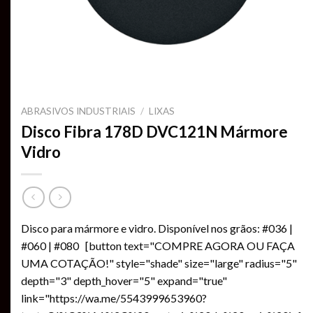
ABRASIVOS INDUSTRIAIS
/
LIXAS
Disco Fibra 178D DVC121N Mármore
Vidro
Disco para mármore e vidro. Disponível nos grãos: #036 |
#060 | #080 [button text="COMPRE AGORA OU FAÇA
UMA COTAÇÃO!" style="shade" size="large" radius="5"
depth="3" depth_hover="5" expand="true"
link="https://wa.me/5543999653960?