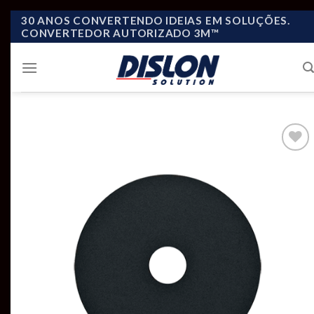
Skip
30 ANOS CONVERTENDO IDEIAS EM SOLUÇÕES.
CONVERTEDOR AUTORIZADO 3M™
to
content
Add to
wishlist