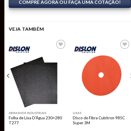
COMPRE AGORA OU FAÇA UMA COTAÇÃO!
VEJA TAMBÉM
Add to
Add to
t
wishlist
wishlist
ABRASIVOS INDUSTRIAIS
LIXAS
Folha de Lixa D’Água 230×280
Disco de Fibra Cubitron 985C
T277
Super 3M