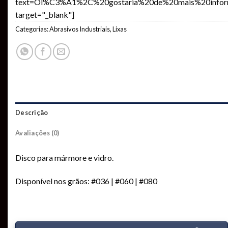
text=Ol%C3%A1%2C%20gostaria%20de%20mais%20in
target="_blank"]
Categorias:
Abrasivos Industriais
,
Lixas
Descrição
Avaliações (0)
Disco para mármore e vidro.
Disponível nos grãos: #036 | #060 | #080