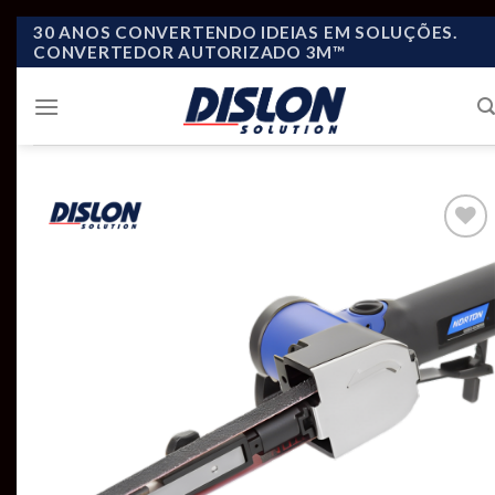
Skip
30 ANOS CONVERTENDO IDEIAS EM SOLUÇÕES.
CONVERTEDOR AUTORIZADO 3M™
to
content
Add to
wishlist