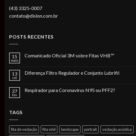
(43) 3325-0007
contato@dislon.com.br
POSTS RECENTES
Comunicado Oficial 3M sobre Fitas VHB™
15
maio
Diferença Filtro Regulador e Conjunto Lubrifil
13
set
Respirador para Coronavirus N95 ou PFF2?
27
fev
TAGS
fita de vedação
fita vinil
landscape
portrait
vedação acústica