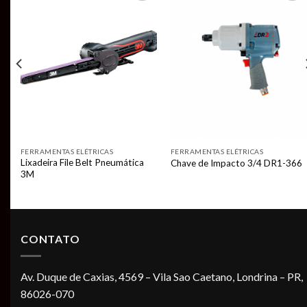
Add to
Add to
t
wishlist
wishlist
FERRAMENTAS ELÉTRICAS
FERRAMENTAS ELÉTRICAS
Lixadeira File Belt Pneumática
Chave de Impacto 3/4 DR1-366
3M
CONTATO
Av. Duque de Caxias, 4569 – Vila Sao Caetano, Londrina – PR,
86026-070