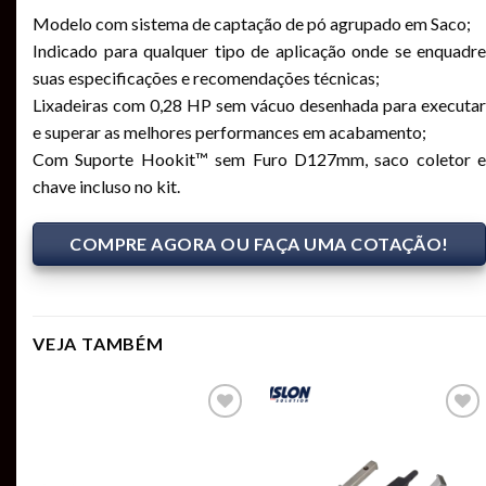
Modelo com sistema de captação de pó agrupado em Saco;
Indicado para qualquer tipo de aplicação onde se enquadre
suas especificações e recomendações técnicas;
Lixadeiras com 0,28 HP sem vácuo desenhada para executar
e superar as melhores performances em acabamento;
Com Suporte Hookit™ sem Furo D127mm, saco coletor e
chave incluso no kit.
COMPRE AGORA OU FAÇA UMA COTAÇÃO!
VEJA TAMBÉM
Add to
Add to
t
wishlist
wishlist