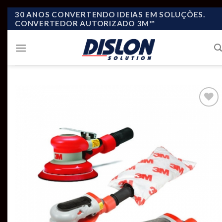
Skip
30 ANOS CONVERTENDO IDEIAS EM SOLUÇÕES.
CONVERTEDOR AUTORIZADO 3M™
to
content
Add to
wishlist