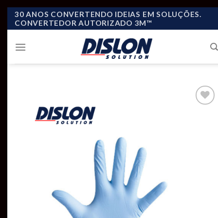
Skip
30 ANOS CONVERTENDO IDEIAS EM SOLUÇÕES.
CONVERTEDOR AUTORIZADO 3M™
to
content
Add to
wishlist