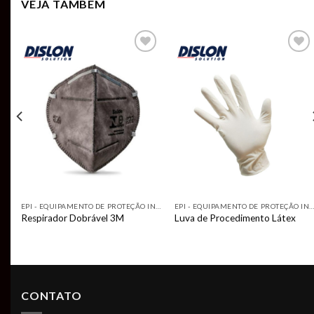
VEJA TAMBÉM
Add to
Add to
t
wishlist
wishlist
EPI - EQUIPAMENTO DE PROTEÇÃO INDIVIDUAL
EPI - EQUIPAMENTO DE PROTEÇÃO INDIVIDUAL
EPI - EQUIPAMENTO DE PROTEÇÃO INDIVIDUA
M
Respirador Dobrável 3M
Luva de Procedimento Látex
CONTATO