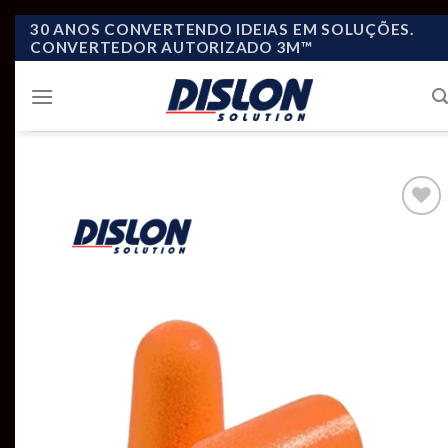
Skip
30 ANOS CONVERTENDO IDEIAS EM SOLUÇÕES.
CONVERTEDOR AUTORIZADO 3M™
to
content
Add to
wishlist