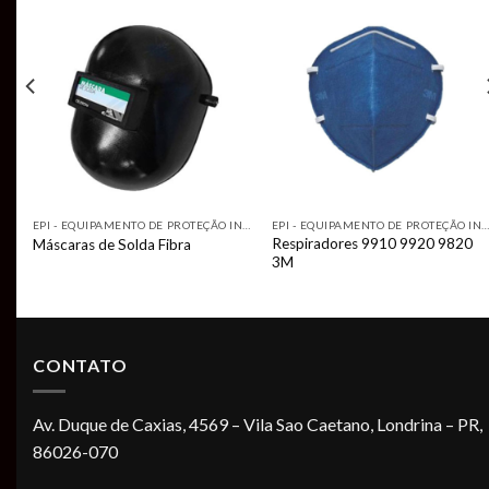
Add to
Add to
t
wishlist
wishlist
EPI - EQUIPAMENTO DE PROTEÇÃO INDIVIDUAL
EPI - EQUIPAMENTO DE PROTEÇÃO INDIVIDUAL
EPI - EQUIPAMENTO DE PROTEÇÃO INDIVIDUA
Respiradores 9910 9920 9820
Máscaras de Solda Fibra
3M
CONTATO
Av. Duque de Caxias, 4569 – Vila Sao Caetano, Londrina – PR,
86026-070