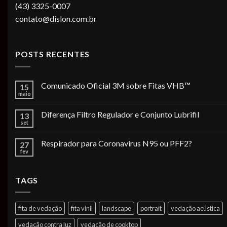
(43) 3325-0007
contato@dislon.com.br
POSTS RECENTES
Comunicado Oficial 3M sobre Fitas VHB™
15
maio
Diferença Filtro Regulador e Conjunto Lubrifil
13
set
Respirador para Coronavirus N95 ou PFF2?
27
fev
TAGS
fita de vedação
fita vinil
landscape
portrait
vedação acústica
vedação contra luz
vedação de cooktop