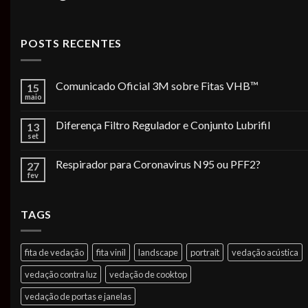
POSTS RECENTES
Comunicado Oficial 3M sobre Fitas VHB™
15
maio
Diferença Filtro Regulador e Conjunto Lubrifil
13
set
Respirador para Coronavirus N95 ou PFF2?
27
fev
TAGS
fita de vedação
fita vinil
landscape
portrait
vedação acústica
vedação contra luz
vedação de cooktop
vedação de portas e janelas