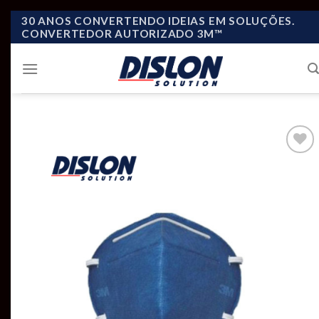
Skip
30 ANOS CONVERTENDO IDEIAS EM SOLUÇÕES.
CONVERTEDOR AUTORIZADO 3M™
to
content
Add to
wishlist