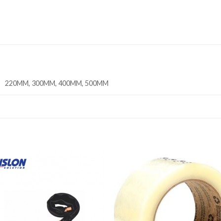
220MM, 300MM, 400MM, 500MM
Add to
Add
wishlist
wishl