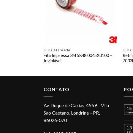
SEM CATEGORIA
SEM C
Pneumática 1/2
Fita Impressa 3M 5848 0045X0100 –
Retif
Inviolável
7033
CONTATO
PO
Av. Duque de Caxias, 4569 – Vila
15
Sao Caetano, Londrina – PR,
maio
86026-070
13
set