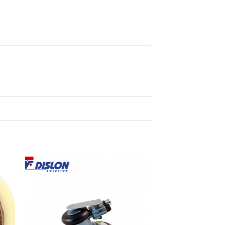
 to
Add to
ist
wishlist