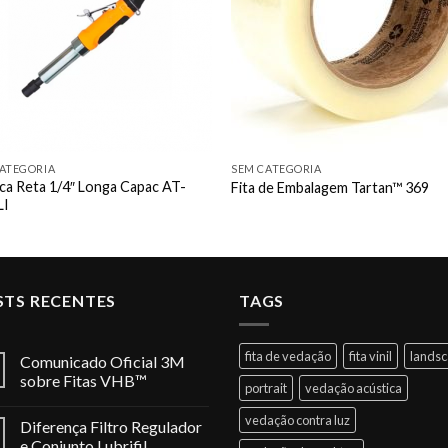
ATEGORIA
SEM CATEGORIA
ica Reta 1/4″ Longa Capac AT-
Fita de Embalagem Tartan™ 369
LI
STS RECENTES
TAGS
fita de vedação
fita vinil
lands
Comunicado Oficial 3M
sobre Fitas VHB™
portrait
vedação acústica
vedação contra luz
Diferença Filtro Regulador
e Conjunto Lubrifil