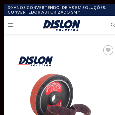
Skip
30 ANOS CONVERTENDO IDEIAS EM SOLUÇÕES.
CONVERTEDOR AUTORIZADO 3M™
to
content
Add to
wishlist