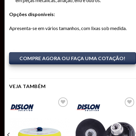
em peças metálicas, afiação, entre outros.
Opções disponíveis:
Apresenta-se em vários tamanhos, com lixas sob medida.
COMPRE AGORA OU FAÇA UMA COTAÇÃO!
VEJA TAMBÉM
Add to
Add to
t
wishlist
wishlist