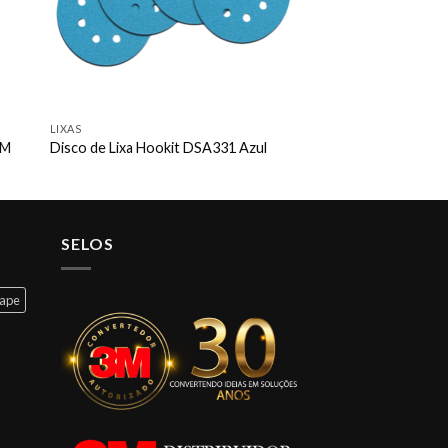
LIXAS
3M
Disco de Lixa Hookit DSA331 Azul
SELOS
cape