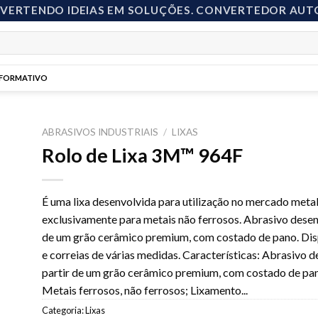
NVERTENDO IDEIAS EM SOLUÇÕES. CONVERTEDOR AUT
NFORMATIVO
ABRASIVOS INDUSTRIAIS
/
LIXAS
Rolo de Lixa 3M™ 964F
to
É uma lixa desenvolvida para utilização no mercado metal
ist
exclusivamente para metais não ferrosos. Abrasivo desen
de um grão cerâmico premium, com costado de pano. Dis
e correias de várias medidas. Características: Abrasivo 
partir de um grão cerâmico premium, com costado de pan
Metais ferrosos, não ferrosos; Lixamento
...
Categoria:
Lixas