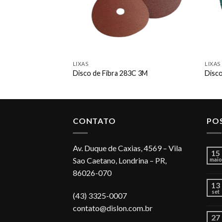
LIXAS
LIXAS
Disco de Fibra 283C 3M
Disco
CONTATO
PO
Av. Duque de Caxias, 4569 – Vila
15
Sao Caetano, Londrina – PR,
maio
86026-070
13
set
(43) 3325-0007
contato@dislon.com.br
27