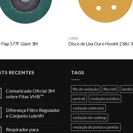
LIXAS
 Flap 577F Giant 3M
Disco de Lixa Ouro Hookit 236U 
STS RECENTES
TAGS
fita de vedação
fita vinil
lands
Comunicado Oficial 3M
sobre Fitas VHB™
portrait
vedação acústica
vedação contra luz
Diferença Filtro Regulador
e Conjunto Lubrifil
vedação de cooktop
vedação de portas e janelas
Respirador para