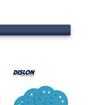
 to
Add to
ist
wishlist