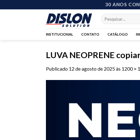
Skip
30 ANOS CO
to
Pesquisar
content
por:
INSTITUCIONAL
CONTATO
CATÁLOGO
I
LUVA NEOPRENE copia
Publicado
12 de agosto de 2025
às
1200 × 