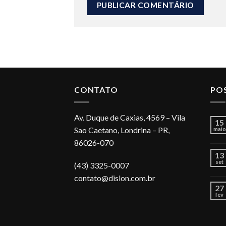
CONTATO
PO
Av. Duque de Caxias, 4569 – Vila
15
Sao Caetano, Londrina – PR,
maio
86026-070
13
set
(43) 3325-0007
contato@dislon.com.br
27
fev