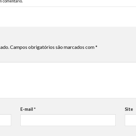
m comentário
.
cado.
Campos obrigatórios são marcados com
*
E-mail
*
Site