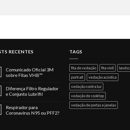
STS RECENTES
TAGS
fita de vedação
fita vinil
lands
Comunicado Oficial 3M
sobre Fitas VHB™
portrait
vedação acústica
vedação contra luz
Diferença Filtro Regulador
e Conjunto Lubrifil
vedação de cooktop
vedação de portas e janelas
Respirador para
Coronavirus N95 ou PFF2?