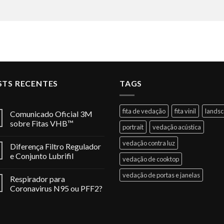
STS RECENTES
TAGS
fita de vedação
fita vinil
lands
Comunicado Oficial 3M
sobre Fitas VHB™
portrait
vedação acústica
vedação contra luz
Diferença Filtro Regulador
e Conjunto Lubrifil
vedação de cooktop
vedação de portas e janelas
Respirador para
Coronavirus N95 ou PFF2?