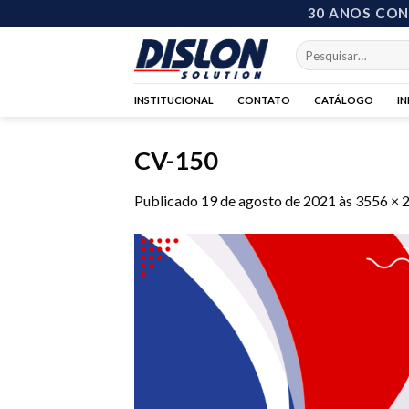
Skip
30 ANOS CO
to
Pesquisar
content
por:
INSTITUCIONAL
CONTATO
CATÁLOGO
I
CV-150
Publicado
19 de agosto de 2021
às
3556 × 