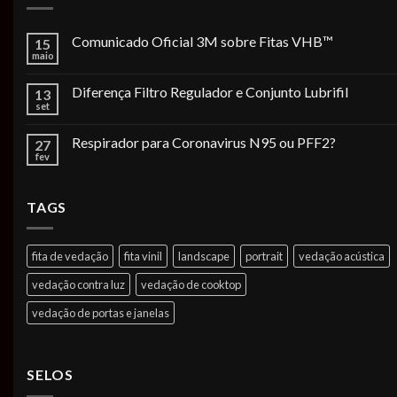
Comunicado Oficial 3M sobre Fitas VHB™
15
maio
Diferença Filtro Regulador e Conjunto Lubrifil
13
set
Respirador para Coronavirus N95 ou PFF2?
27
fev
TAGS
fita de vedação
fita vinil
landscape
portrait
vedação acústica
vedação contra luz
vedação de cooktop
vedação de portas e janelas
SELOS