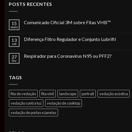
POSTS RECENTES
Comunicado Oficial 3M sobre Fitas VHB™
15
maio
Diferença Filtro Regulador e Conjunto Lubrifil
13
set
Respirador para Coronavirus N95 ou PFF2?
27
fev
TAGS
fita de vedação
fita vinil
landscape
portrait
vedação acústica
vedação contra luz
vedação de cooktop
vedação de portas e janelas