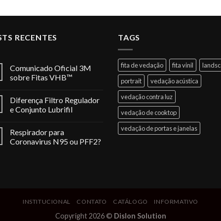
STS RECENTES
TAGS
fita de vedação
fita vinil
lands
Comunicado Oficial 3M
sobre Fitas VHB™
portrait
vedação acústica
vedação contra luz
Diferença Filtro Regulador
e Conjunto Lubrifil
vedação de cooktop
vedação de portas e janelas
Respirador para
Coronavirus N95 ou PFF2?
INSTITUCIONAL
CONTATO
CATÁLOGO
INFORMATIVO
Copyright 2026 ©
Dislon Solution