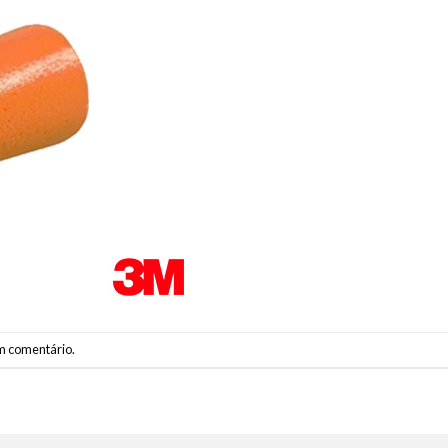
m comentário
.