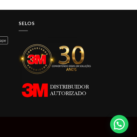
SELOS
cape