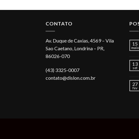
CONTATO
PO
Av. Duque de Caxias, 4569 – Vila
15
Sao Caetano, Londrina – PR,
maio
86026-070
13
set
(43) 3325-0007
contato@dislon.com.br
27
fev