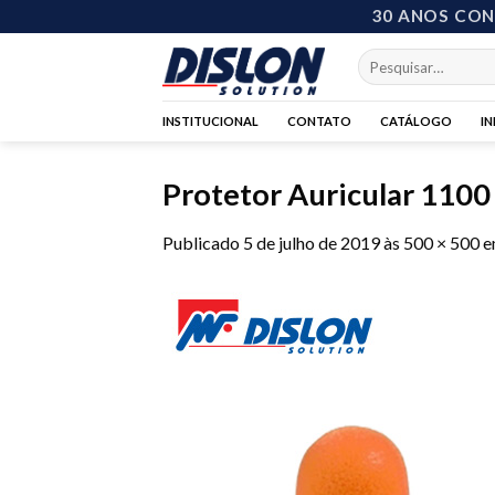
Skip
30 ANOS CO
to
Pesquisar
content
por:
INSTITUCIONAL
CONTATO
CATÁLOGO
I
Protetor Auricular 110
Publicado
5 de julho de 2019
às
500 × 500
e