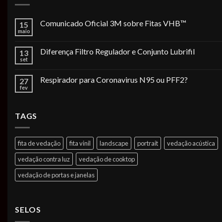
Comunicado Oficial 3M sobre Fitas VHB™
15
maio
Diferença Filtro Regulador e Conjunto Lubrifil
13
set
Respirador para Coronavirus N95 ou PFF2?
27
fev
TAGS
fita de vedação
fita vinil
landscape
portrait
vedação acústica
vedação contra luz
vedação de cooktop
vedação de portas e janelas
SELOS