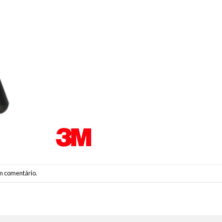
m comentário
.