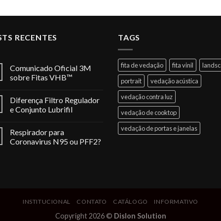
STS RECENTES
TAGS
fita de vedação
fita vinil
lands
Comunicado Oficial 3M
sobre Fitas VHB™
portrait
vedação acústica
vedação contra luz
Diferença Filtro Regulador
e Conjunto Lubrifil
vedação de cooktop
vedação de portas e janelas
Respirador para
Coronavirus N95 ou PFF2?
INSTITUCIONAL
CONTATO
CATÁLOGO
INFORMATIVO
Copyright 2026 ©
Dislon Solution