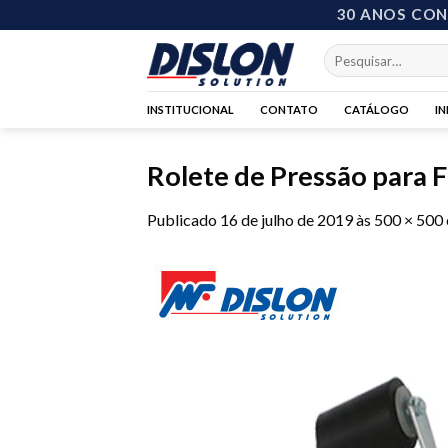
Skip
30 ANOS CO
to
Pesquisar
content
por:
INSTITUCIONAL
CONTATO
CATÁLOGO
I
Rolete de Pressão para 
Publicado
16 de julho de 2019
às
500 × 500