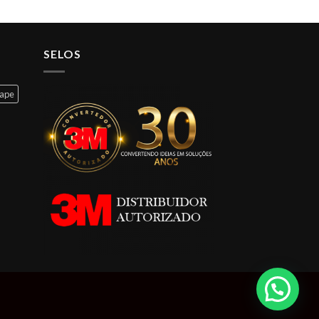
SELOS
cape