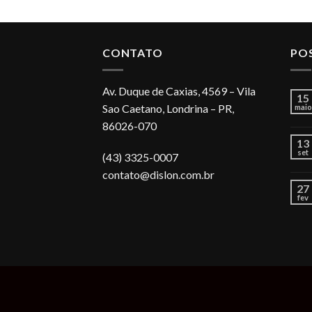
CONTATO
PO
Av. Duque de Caxias, 4569 – Vila
15
Sao Caetano, Londrina – PR,
maio
86026-070
13
set
(43) 3325-0007
contato@dislon.com.br
27
fev