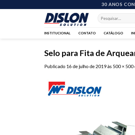
Skip
30 ANOS CO
to
Pesquisar
content
por:
INSTITUCIONAL
CONTATO
CATÁLOGO
I
Selo para Fita de Arquea
Publicado
16 de julho de 2019
às
500 × 500