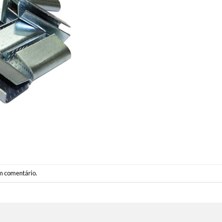
m comentário
.