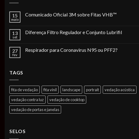
Comunicado Oficial 3M sobre Fitas VHB™
15
maio
Diferença Filtro Regulador e Conjunto Lubrifil
13
set
Respirador para Coronavirus N95 ou PFF2?
27
fev
TAGS
fita de vedação
fita vinil
landscape
portrait
vedação acústica
vedação contra luz
vedação de cooktop
vedação de portas e janelas
SELOS