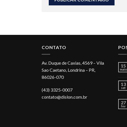
CONTATO
PO
Av. Duque de Caxias, 4569 – Vila
15
Sao Caetano, Londrina – PR,
maio
86026-070
13
set
(43) 3325-0007
contato@dislon.com.br
27
fev