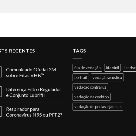
STS RECENTES
TAGS
fita de vedação
fita vinil
lands
Comunicado Oficial 3M
sobre Fitas VHB™
portrait
vedação acústica
vedação contra luz
Diferença Filtro Regulador
e Conjunto Lubrifil
vedação de cooktop
vedação de portas e janelas
Respirador para
Coronavirus N95 ou PFF2?