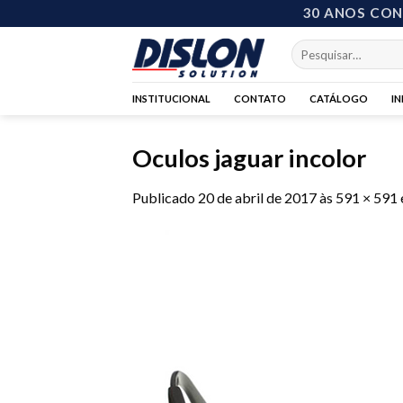
Skip
30 ANOS CO
to
Pesquisar
content
por:
INSTITUCIONAL
CONTATO
CATÁLOGO
I
Oculos jaguar incolor
Publicado
20 de abril de 2017
às
591 × 591