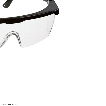
m comentário
.