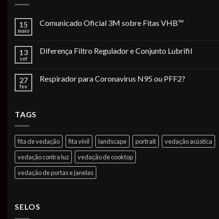
Comunicado Oficial 3M sobre Fitas VHB™
15
maio
Diferença Filtro Regulador e Conjunto Lubrifil
13
set
Respirador para Coronavirus N95 ou PFF2?
27
fev
TAGS
fita de vedação
fita vinil
landscape
portrait
vedação acústica
vedação contra luz
vedação de cooktop
vedação de portas e janelas
SELOS