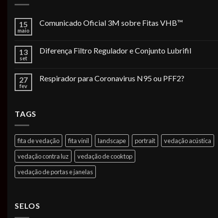
Comunicado Oficial 3M sobre Fitas VHB™
15
maio
Diferença Filtro Regulador e Conjunto Lubrifil
13
set
Respirador para Coronavirus N95 ou PFF2?
27
fev
TAGS
fita de vedação
fita vinil
landscape
portrait
vedação acústica
vedação contra luz
vedação de cooktop
vedação de portas e janelas
SELOS