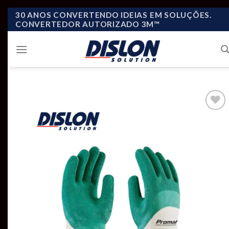
Skip
30 ANOS CONVERTENDO IDEIAS EM SOLUÇÕES.
CONVERTEDOR AUTORIZADO 3M™
to
content
Add to
wishlist