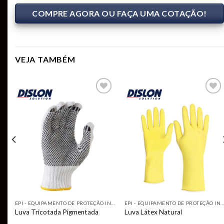
COMPRE AGORA OU FAÇA UMA COTAÇÃO!
VEJA TAMBÉM
Add to
Add to
t
wishlist
wishlist
EPI - EQUIPAMENTO DE PROTEÇÃO INDIVIDUAL
EPI - EQUIPAMENTO DE PROTEÇÃO INDIVIDUAL
EPI - EQUIPAMENTO DE PROTEÇÃO INDIVIDUA
Luva Tricotada Pigmentada
Luva Látex Natural