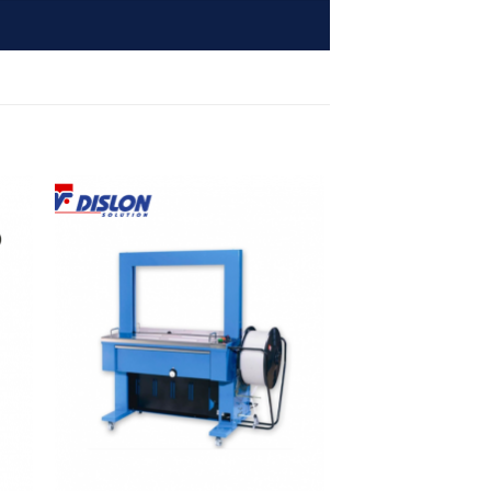
 to
Add to
ist
wishlist