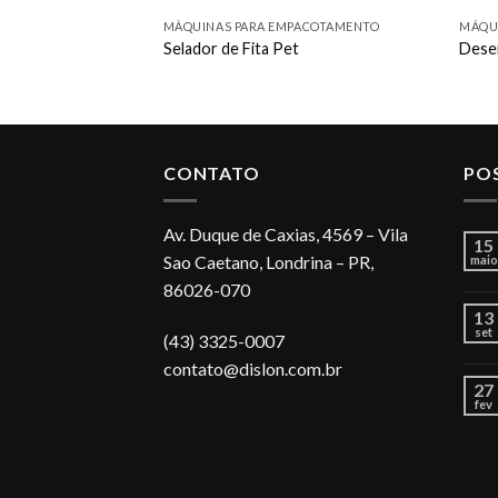
PACOTAMENTO
MÁQUINAS PARA EMPACOTAMENTO
MÁQU
agem A Vácuo
Selador de Fita Pet
Desen
CONTATO
PO
Av. Duque de Caxias, 4569 – Vila
15
Sao Caetano, Londrina – PR,
maio
86026-070
13
set
(43) 3325-0007
contato@dislon.com.br
27
fev