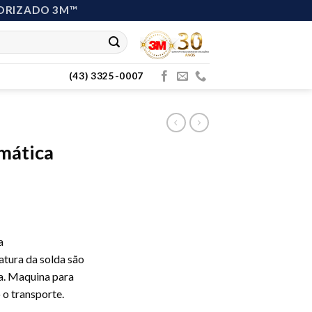
ORIZADO 3M™
(43) 3325-0007
mática
a
atura da solda são
da. Maquina para
 o transporte.