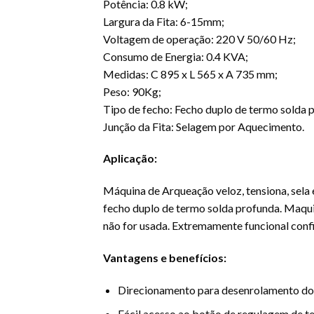
Potência: 0.8 kW;
Largura da Fita: 6-15mm;
Voltagem de operação: 220 V 50/60 Hz;
Consumo de Energia: 0.4 KVA;
Medidas: C 895 x L 565 x A 735 mm;
Peso: 90Kg;
Tipo de fecho: Fecho duplo de termo solda 
Junção da Fita: Selagem por Aquecimento.
Aplicação:
Máquina de Arqueação veloz, tensiona, sela e
fecho duplo de termo solda profunda. Maqui
não for usada. Extremamente funcional confiá
Vantagens e benefícios:
Direcionamento para desenrolamento do 
Fácil acesso ao botão de regulagem de t