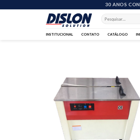
Skip
30 ANOS CO
to
Pesquisar
content
por:
INSTITUCIONAL
CONTATO
CATÁLOGO
I
Add 
wishl