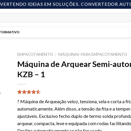
NVERTENDO IDEIAS EM SOLUÇÕES. CONVERTEDOR AUT
NFORMATIVO
EMPACOTAMENTO
/
MÁQUINAS PARA EMPACOTAMENTO
Máquina de Arquear Semi-auto
KZB – 1
to
ist
Avaliado
2
? Máquina de Arqueação veloz, tensiona, sela e corta a fit
como
4.50
de 5, com
automaticamente. Além disso, a tensão da fita e a temper
baseado
ajustáveis. Exclusivo fecho duplo de termo solda profun
em
avaliações
arquear, compacta, leve e equipada com rodas facilitando
de clientes
Desliga automaticamente se não for usada.
...