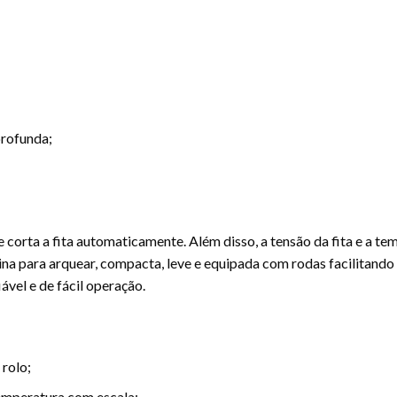
profunda;
 corta a fita automaticamente. Além disso, a tensão da fita e a tem
na para arquear, compacta, leve e equipada com rodas facilitando
vel e de fácil operação.
rolo;
emperatura com escala;