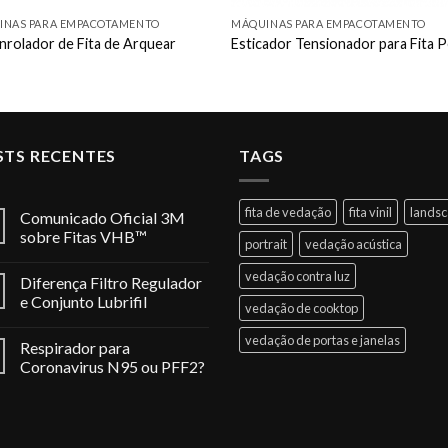
INAS PARA EMPACOTAMENTO
MÁQUINAS PARA EMPACOTAMENTO
rolador de Fita de Arquear
Esticador Tensionador para Fita 
STS RECENTES
TAGS
fita de vedação
fita vinil
lands
Comunicado Oficial 3M
sobre Fitas VHB™
portrait
vedação acústica
vedação contra luz
Diferença Filtro Regulador
e Conjunto Lubrifil
vedação de cooktop
vedação de portas e janelas
Respirador para
Coronavirus N95 ou PFF2?