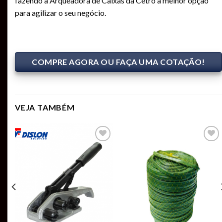
fazendo a Arqueadora de Caixas da Cetro a melhor opção
para agilizar o seu negócio.
COMPRE AGORA OU FAÇA UMA COTAÇÃO!
VEJA TAMBÉM
Add to
Add to
t
wishlist
wishlist