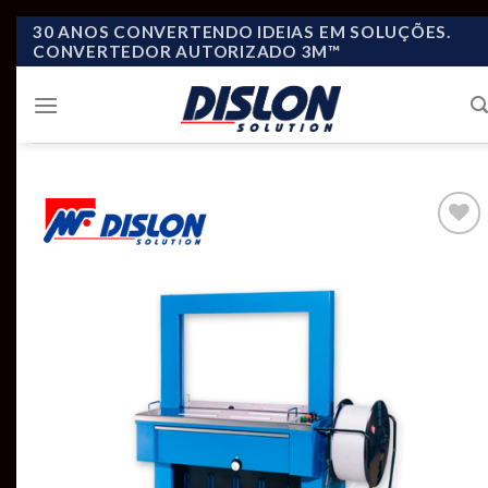
Skip
30 ANOS CONVERTENDO IDEIAS EM SOLUÇÕES.
CONVERTEDOR AUTORIZADO 3M™
to
content
Add to
wishlist