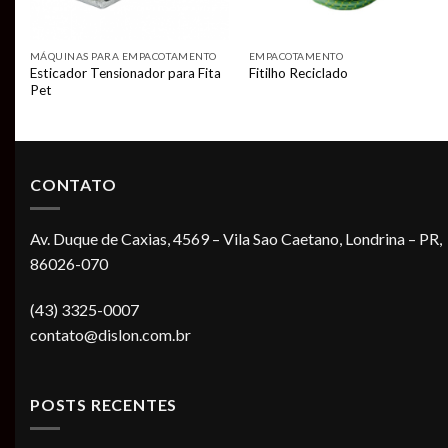
MÁQUINAS PARA EMPACOTAMENTO
EMPACOTAMENTO
Esticador Tensionador para Fita
o
Fitilho Reciclado
Pet
CONTATO
Av. Duque de Caxias, 4569 – Vila Sao Caetano, Londrina – PR,
86026-070
(43) 3325-0007
contato@dislon.com.br
POSTS RECENTES