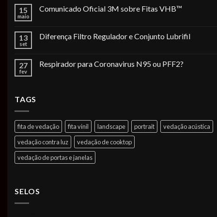
Comunicado Oficial 3M sobre Fitas VHB™
15
maio
Diferença Filtro Regulador e Conjunto Lubrifil
13
set
Respirador para Coronavirus N95 ou PFF2?
27
fev
TAGS
fita de vedação
fita vinil
landscape
portrait
vedação acústica
vedação contra luz
vedação de cooktop
vedação de portas e janelas
SELOS