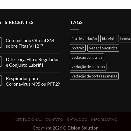
STS RECENTES
TAGS
fita de vedação
fita vinil
lands
Comunicado Oficial 3M
sobre Fitas VHB™
portrait
vedação acústica
vedação contra luz
Diferença Filtro Regulador
e Conjunto Lubrifil
vedação de cooktop
vedação de portas e janelas
Respirador para
Coronavirus N95 ou PFF2?
INSTITUCIONAL
CONTATO
CATÁLOGO
INFORMATIVO
Copyright 2026 ©
Dislon Solution