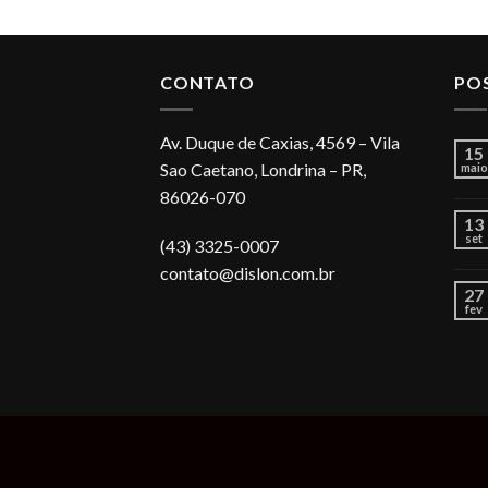
CONTATO
PO
Av. Duque de Caxias, 4569 – Vila
15
Sao Caetano, Londrina – PR,
maio
86026-070
13
set
(43) 3325-0007
contato@dislon.com.br
27
fev