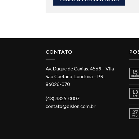
CONTATO
PO
Av. Duque de Caxias, 4569 – Vila
15
Sao Caetano, Londrina – PR,
maio
86026-070
13
set
(43) 3325-0007
contato@dislon.com.br
27
fev