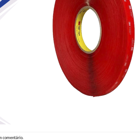
m comentário
.