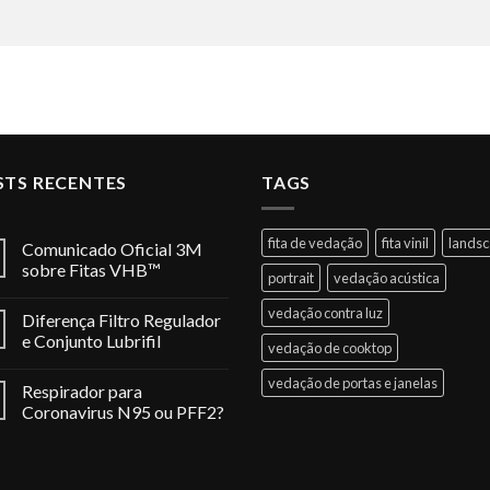
STS RECENTES
TAGS
fita de vedação
fita vinil
lands
Comunicado Oficial 3M
sobre Fitas VHB™
portrait
vedação acústica
vedação contra luz
Diferença Filtro Regulador
e Conjunto Lubrifil
vedação de cooktop
vedação de portas e janelas
Respirador para
Coronavirus N95 ou PFF2?