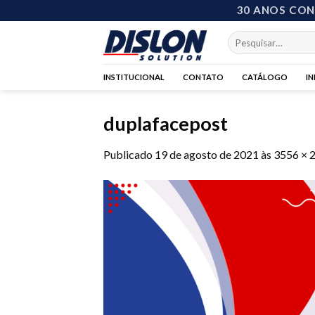
Skip
30 ANOS CO
to
Pesquisar
content
por:
INSTITUCIONAL
CONTATO
CATÁLOGO
I
duplafacepost
Publicado
19 de agosto de 2021
às
3556 × 